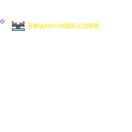
万象城awc是一家专注于游戏研发与数字娱乐技术创
新的高科技公司，致力于为全球用户提供优质的互
动娱乐体验。凭借强大的技术研发团队和丰富的行
业经验，万象城AWC不断推动数字娱乐领域的创新
与发展，平台支持Web、H7、手机版登录网址更有
iOS、Android原生APP官方下载。
导航