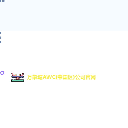
万象城awc是一家专注于游戏研发与数字娱乐技术创
新的高科技公司，致力于为全球用户提供优质的互
动娱乐体验。凭借强大的技术研发团队和丰富的行
业经验，万象城AWC不断推动数字娱乐领域的创新