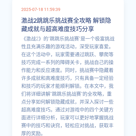
2025-07-18 11:59:39
激战2跳跳乐挑战赛全攻略 解锁隐
藏成就与超高难度技巧分享
《激战2》的“跳跳乐挑战赛”是一个极富挑战
性且充满乐趣的游戏活动，深受玩家喜爱。
在这个活动中，玩家需要通过跳跃、攀爬等
技巧完成一系列的障碍关卡，挑战自己的操
作能力和反应速度。同时，挑战赛中隐藏着
许多成就和高难度技巧，只有具备一定经验
和技巧的玩家才能顺利解锁。在本文中，我
们将详细讲解“跳跳乐挑战赛”的全攻略，重
点分享如何解锁隐藏成就，并深入探讨一些
超高难度技巧。通过对游戏中的四个关键方
面进行详细分析，玩家可以更好地掌握挑战
赛中的技巧和诀窍，轻松应对挑战，获取丰
厚的奖励。