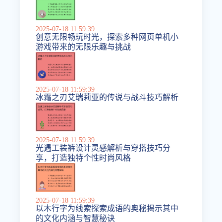
2025-07-18 11:59:39
创意无限畅玩时光，探索多种网页单机小
游戏带来的无限乐趣与挑战
2025-07-18 11:59:39
冰霜之刃艾瑞莉亚的传说与战斗技巧解析
2025-07-18 11:59:39
光遇工装裤设计灵感解析与穿搭技巧分
享，打造独特个性时尚风格
2025-07-18 11:59:39
以木行字为线索探索成语的奥秘揭示其中
的文化内涵与智慧秘诀