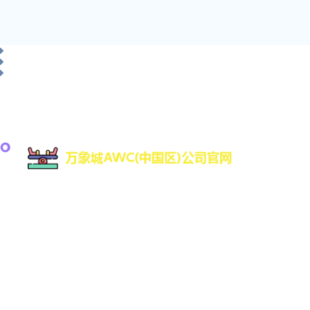
万象城awc是一家专注于游戏研发与数字娱乐技术创
新的高科技公司，致力于为全球用户提供优质的互
动娱乐体验。凭借强大的技术研发团队和丰富的行
业经验，万象城AWC不断推动数字娱乐领域的创新
与发展，平台支持Web、H7、手机版登录网址更有
iOS、Android原生APP官方下载。