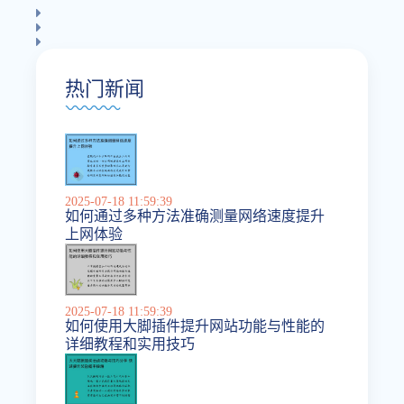
热门新闻
2025-07-18 11:59:39
如何通过多种方法准确测量网络速度提升
上网体验
2025-07-18 11:59:39
如何使用大脚插件提升网站功能与性能的
详细教程和实用技巧