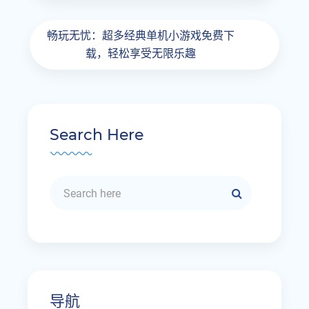
畅玩无忧：超多经典单机小游戏免费下
载，轻松享受无限乐趣
Search Here
导航