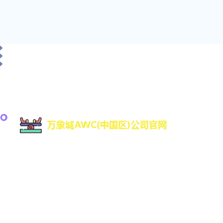
万象城awc是一家专注于游戏研发与数字娱乐技术创
新的高科技公司，致力于为全球用户提供优质的互
动娱乐体验。凭借强大的技术研发团队和丰富的行
业经验，万象城AWC不断推动数字娱乐领域的创新
与发展，平台支持Web、H7、手机版登录网址更有