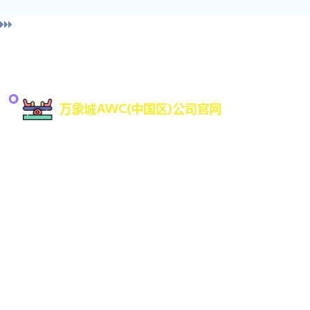
导
万象城awc是一家专注于游戏研发与数字娱乐技术
创新的高科技公司，致力于为全球用户提供优质的
互动娱乐体验。凭借强大的技术研发团队和丰富的
行业经验，万象城AWC不断推动数字娱乐领域的创
新与发展，平台支持Web、H7、手机版登录网址更
网
有iOS、Android原生APP官方下载。