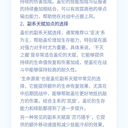
持续的伤害加成。盖伦的技能加成与征服者
的持续叠加相结合，可以有效提高他的单点
输出能力，帮助他在对战中占据上风。
2、副系天赋加点的选择
盖伦的副系天赋选择，通常推荐以“坚决”系
为主，帮助盖伦增加生存能力，特别是在面
对强力对手时尤为重要。具体来说，“不灭
之握”是非常适合盖伦的天赋，它能够提供
持续的生命值恢复和伤害加成，使盖伦在战
斗中能够保持较高的耐久性。
“生命源泉”也是盖伦副系天赋中常见的选
择，它能提供额外的生命恢复效果，尤其在
中后期团战中，能够帮助盖伦更好地抵抗敌
方的伤害。结合主系的“凯旋”，盖伦的生存
能力和续航都得到了进一步提升。
另一种常见的副系天赋是“灵巧猎手”，它提
供的额外移动速度和减少技能冷却的效果，