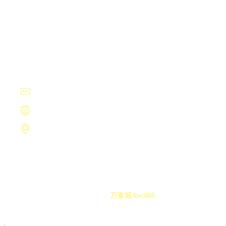
Contact Us
+13594780404
unqualified@163.com
https://www.cdlbkj.com
天长市字滤洞201号
Copyright ©
万象城awc888
.